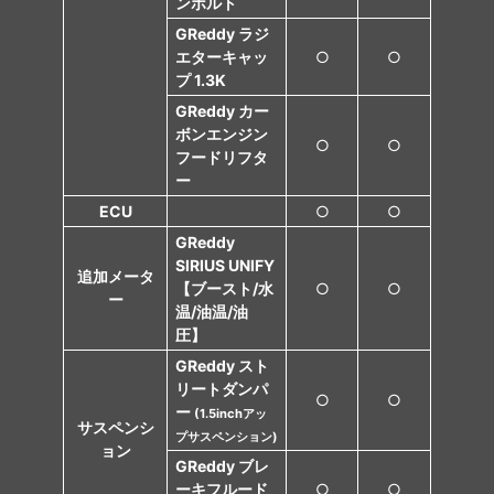
ンボルト
GReddy ラジ
エターキャッ
○
○
プ 1.3K
GReddy カー
ボンエンジン
○
○
フードリフタ
ー
ECU
○
○
GReddy
SIRIUS UNIFY
追加メータ
【ブースト/水
○
○
ー
温/油温/油
圧】
GReddy スト
リートダンパ
○
○
ー
(1.5inchアッ
サスペンシ
プサスペンション)
ョン
GReddy ブレ
ーキフルード
○
○