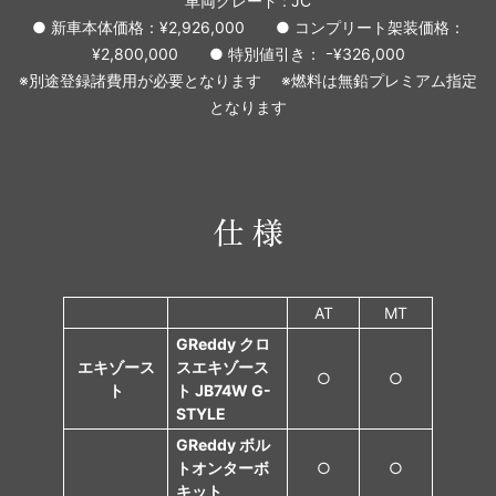
車両グレード : JC
● 新車本体価格：¥2,926,000 ● コンプリート架装価格：
¥2,800,000 ● 特別値引き： ｰ¥326,000
※別途登録諸費用が必要となります ※燃料は無鉛プレミアム指定
となります
仕 様
AT
MT
GReddy クロ
エキゾース
スエキゾース
○
○
ト
ト JB74W G-
STYLE
GReddy ボル
トオンターボ
○
○
キット