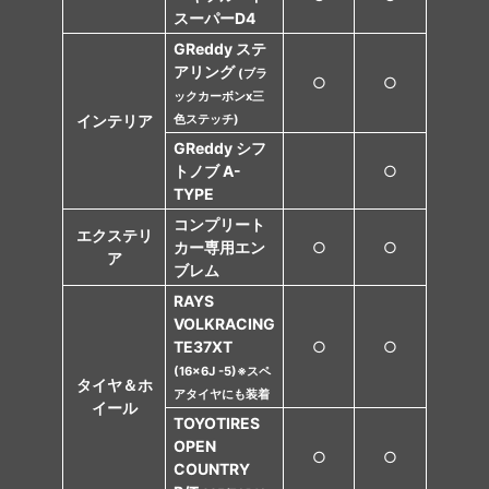
スーパーD4
GReddy ステ
アリング
(ブラ
○
○
ックカーボンx三
インテリア
色ステッチ)
GReddy シフ
トノブ A-
○
TYPE
コンプリート
エクステリ
カー専用エン
○
○
ア
ブレム
RAYS
VOLKRACING
TE37XT
○
○
(16x6J -5)※スペ
タイヤ＆ホ
アタイヤにも装着
イール
TOYOTIRES
OPEN
○
○
COUNTRY